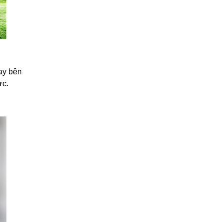
gay bên
ức.