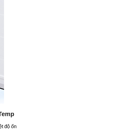
nTemp
ệt độ ổn