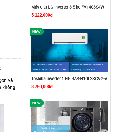
Máy giặt LG Inverter 8.5 kg FV1408S4W
5,122,000đ
C
Toshiba Inverter 1 HP RAS-H10L3KCVG-V
gon và
8,790,000đ
à không