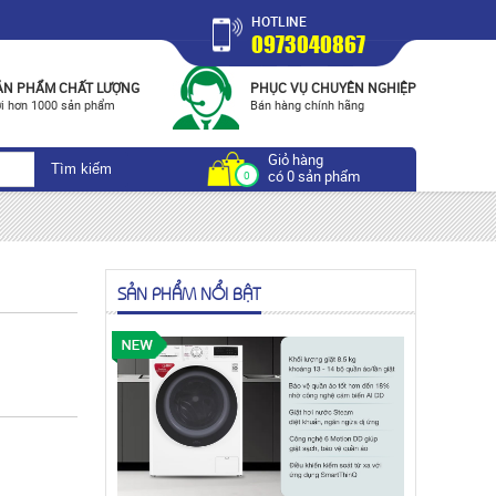
HOTLINE
0973040867
ẢN PHẨM CHẤT LƯỢNG
PHỤC VỤ CHUYÊN NGHIỆP
i hơn 1000 sản phẩm
Bán hàng chính hãng
Giỏ hàng
có 0 sản phẩm
0
SẢN PHẨM NỔI BẬT