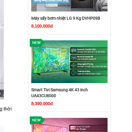
Máy sấy bơm nhiệt LG 9 Kg DVHP09B
8,100,000đ
Smart Tivi Samsung 4K 43 inch
UA43CU8000
8,390,000đ
g thời