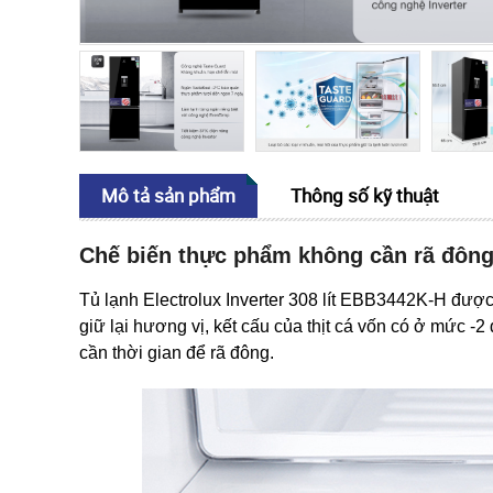
Mô tả sản phẩm
Thông số kỹ thuật
Chế biến thực phẩm không cần rã đông,
Tủ lạnh Electrolux Inverter 308 lít EBB3442K-H được
giữ lại hương vị, kết cấu của thịt cá vốn có ở mức -2
cần thời gian để rã đông.