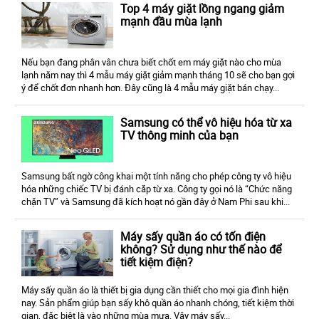
Top 4 máy giặt lồng ngang giảm
mạnh đầu mùa lạnh
Nếu bạn đang phân vân chưa biết chốt em máy giặt nào cho mùa
lạnh năm nay thì 4 mẫu máy giặt giảm mạnh tháng 10 sẽ cho bạn gợi
ý để chốt đơn nhanh hơn. Đây cũng là 4 mẫu máy giặt bán chạy...
Samsung có thể vô hiệu hóa từ xa
TV thông minh của bạn
Samsung bất ngờ công khai một tính năng cho phép công ty vô hiệu
hóa những chiếc TV bị đánh cắp từ xa. Công ty gọi nó là “Chức năng
chặn TV” và Samsung đã kích hoạt nó gần đây ở Nam Phi sau khi...
Máy sấy quần áo có tốn điện
không? Sử dụng như thế nào để
tiết kiệm điện?
Máy sấy quần áo là thiết bị gia dụng cần thiết cho mọi gia đình hiện
nay. Sản phẩm giúp bạn sấy khô quần áo nhanh chóng, tiết kiệm thời
gian, đặc biệt là vào những mùa mưa. Vậy máy sấy...