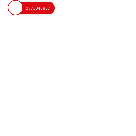
0973040867
THÔNG TIN CÔNG TY
CHÍNH SÁCH
Giới thiệu công ty
Điều khoản sử dụng
Giới thiệu đối tác
Chính sách bảo mật
HỖ TRỢ KHÁCH HÀNG
Chính sách bảo hành
Hợp tác đại lý
Hướng dẫn mua hàng
Liên kết mạng xã hội