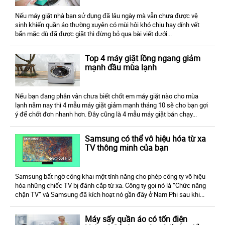
Nếu máy giặt nhà bạn sử dụng đã lâu ngày mà vẫn chưa được vệ
sinh khiến quần áo thường xuyên có mùi hôi khó chịu hay dính vết
bẩn mặc dù đã được giặt thì đừng bỏ qua bài viết dưới...
Top 4 máy giặt lồng ngang giảm
mạnh đầu mùa lạnh
Nếu bạn đang phân vân chưa biết chốt em máy giặt nào cho mùa
lạnh năm nay thì 4 mẫu máy giặt giảm mạnh tháng 10 sẽ cho bạn gợi
ý để chốt đơn nhanh hơn. Đây cũng là 4 mẫu máy giặt bán chạy...
Samsung có thể vô hiệu hóa từ xa
TV thông minh của bạn
Samsung bất ngờ công khai một tính năng cho phép công ty vô hiệu
hóa những chiếc TV bị đánh cắp từ xa. Công ty gọi nó là “Chức năng
chặn TV” và Samsung đã kích hoạt nó gần đây ở Nam Phi sau khi...
Máy sấy quần áo có tốn điện