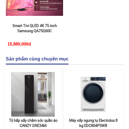
Smart Tivi QLED 4K 75 inch
Samsung QA75Q60C
15,880,000đ
Sản phẩm cùng chuyên mục
Tủ hấp sấy chăm sóc quần áo
Máy sấy ngưng tụ Electrolux 8
CANZY DRE34M
kg EDC804P5WB