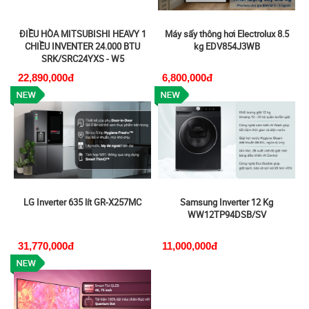
ĐIỀU HÒA MITSUBISHI HEAVY 1
Máy sấy thông hơi Electrolux 8.5
CHIỀU INVENTER 24.000 BTU
kg EDV854J3WB
SRK/SRC24YXS - W5
22,890,000đ
6,800,000đ
LG Inverter 635 lít GR-X257MC
Samsung Inverter 12 Kg
WW12TP94DSB/SV
31,770,000đ
11,000,000đ