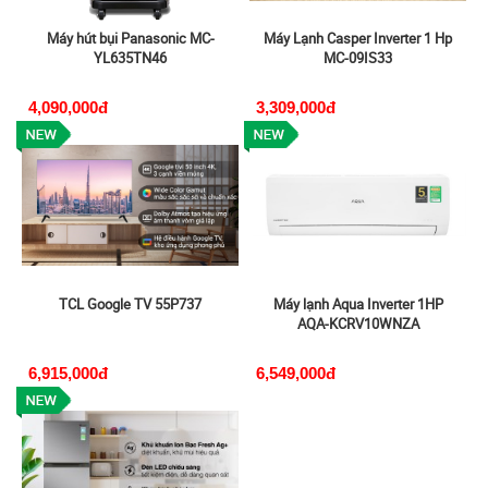
Máy hút bụi Panasonic MC-
Máy Lạnh Casper Inverter 1 Hp
YL635TN46
MC-09IS33
4,090,000đ
3,309,000đ
TCL Google TV 55P737
Máy lạnh Aqua Inverter 1HP
AQA-KCRV10WNZA
6,915,000đ
6,549,000đ