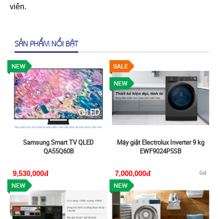
viên.
SẢN PHẨM NỔI BẬT
Samsung Smart TV QLED
Máy giặt Electrolux Inverter 9 kg
QA55Q60B
EWF9024P5SB
9,530,000đ
7,000,000đ
0đ