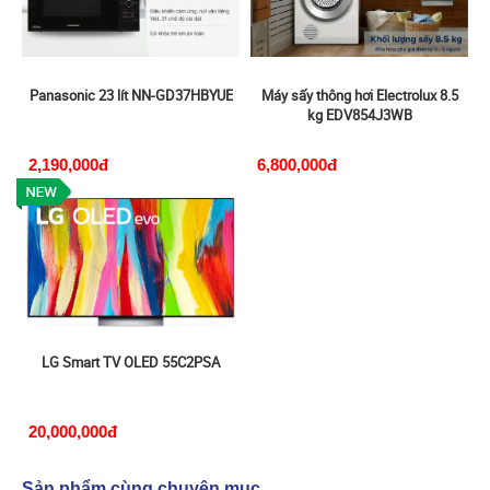
Panasonic 23 lít NN-GD37HBYUE
Máy sấy thông hơi Electrolux 8.5
kg EDV854J3WB
2,190,000đ
6,800,000đ
LG Smart TV OLED 55C2PSA
20,000,000đ
Sản phẩm cùng chuyên mục