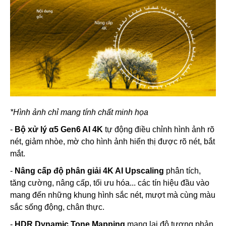
*Hình ảnh chỉ mang tính chất minh họa
-
Bộ xử lý α5 Gen6 AI 4K
tự động điều chỉnh hình ảnh rõ
nét, giảm nhòe, mờ cho hình ảnh hiển thị được rõ nét, bắt
mắt.
-
Nâng cấp độ phân giải 4K AI Upscaling
phân tích,
tăng cường, nâng cấp, tối ưu hóa... các tín hiệu đầu vào
mang đến những khung hình sắc nét, mượt mà cùng màu
sắc sống động, chân thực.
-
HDR Dynamic Tone Mapping
mang lại độ tương phản