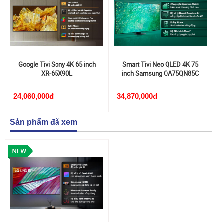
Google Tivi Sony 4K 65 inch
Smart Tivi Neo QLED 4K 75
XR-65X90L
inch Samsung QA75QN85C
24,060,000đ
34,870,000đ
Sản phẩm đã xem