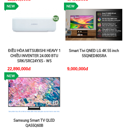
ĐIỀU HÒA MITSUBISHI HEAVY 1
Smart Tivi QNED LG 4K 55 inch
CHIỀU INVENTER 24.000 BTU
55QNED80SRA
SRK/SRC24YXS - W5
22,890,000đ
9,000,000đ
Samsung Smart TV QLED
QA55Q60B