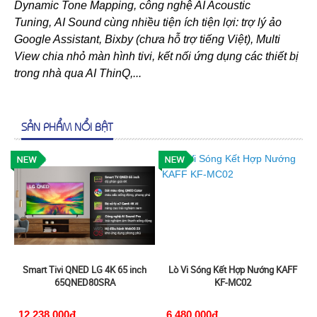
Dynamic Tone Mapping, công nghệ AI Acoustic
Tuning, AI Sound cùng nhiều tiện ích tiện lợi: trợ lý ảo
Google Assistant, Bixby (chưa hỗ trợ tiếng Việt), Multi
View chia nhỏ màn hình tivi, kết nối ứng dụng các thiết bị
trong nhà qua AI ThinQ,...
SẢN PHẨM NỔI BẬT
Smart Tivi QNED LG 4K 65 inch
Lò Vi Sóng Kết Hợp Nướng KAFF
65QNED80SRA
KF-MC02
12,238,000đ
6,480,000đ